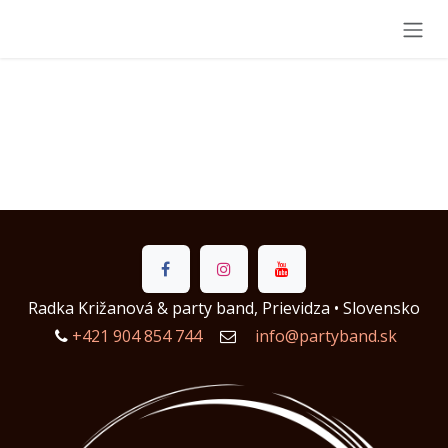
Skip to Content
Radka Križanová & party band, Prievidza • Slovensko
+421 904 854 744
info@partyband.sk